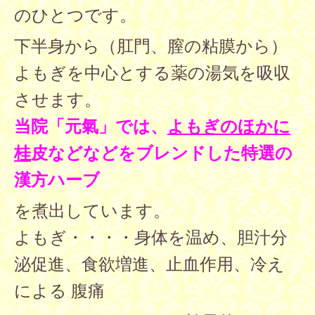
のひとつです。
下半身から（肛門、膣の粘膜から）
よもぎを中心とする薬の湯気を吸収
させます。
当院「元氣」では、
よもぎのほかに
桂
皮などなどをブレンドした特選の
漢方ハーブ
を煮出しています。
よもぎ・・・・身体を温め、胆汁分
泌促進、食欲増進、止血作用、冷え
による 腹痛