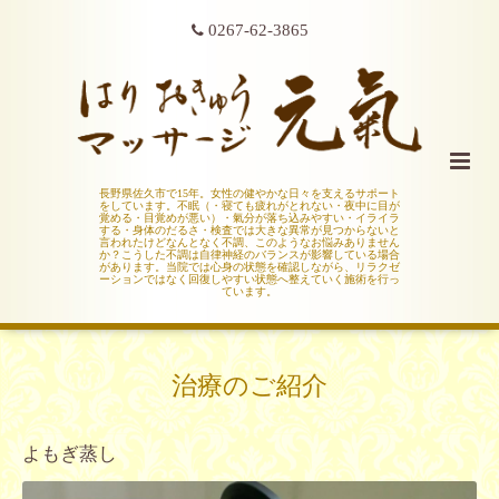
0267-62-3865
長野県佐久市で15年。女性の健やかな日々を支えるサポート
をしています。不眠（・寝ても疲れがとれない・夜中に目が
覚める・目覚めが悪い）・氣分が落ち込みやすい・イライラ
する・身体のだるさ・検査では大きな異常が見つからないと
言われたけどなんとなく不調、このようなお悩みありません
か？こうした不調は自律神経のバランスが影響している場合
があります。当院では心身の状態を確認しながら、リラクゼ
ーションではなく回復しやすい状態へ整えていく施術を行っ
ています。
治療のご紹介
よもぎ蒸し