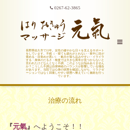
0267-62-3865
長野県佐久市で15年。女性の健やかな日々を支えるサポート
をしています。不眠（・寝ても疲れがとれない・夜中に目が
覚める・目覚めが悪い）・氣分が落ち込みやすい・イライラ
する・身体のだるさ・検査では大きな異常が見つからないと
言われたけどなんとなく不調、このようなお悩みありません
か？こうした不調は自律神経のバランスが影響している場合
があります。当院では心身の状態を確認しながら、リラクゼ
ーションではなく回復しやすい状態へ整えていく施術を行っ
ています。
治療の流れ
『
元氣
』
へようこそ！！