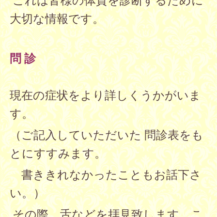
これは皆様の体質を
診断するために
大切な情報です。
問 診
現在の症状をより詳しくうかがいま
す。
（ご記入していただいた
問診表をも
とにすすみます。
書ききれなかったこともお話下さ
い。）
その際、舌などを拝見致します。こ