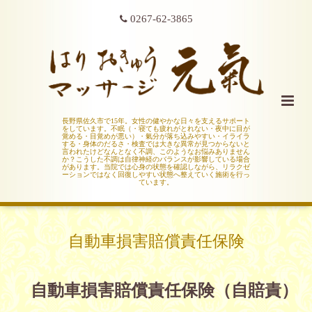
0267-62-3865
長野県佐久市で15年。女性の健やかな日々を支えるサポート
をしています。不眠（・寝ても疲れがとれない・夜中に目が
覚める・目覚めが悪い）・氣分が落ち込みやすい・イライラ
する・身体のだるさ・検査では大きな異常が見つからないと
言われたけどなんとなく不調、このようなお悩みありません
か？こうした不調は自律神経のバランスが影響している場合
があります。当院では心身の状態を確認しながら、リラクゼ
ーションではなく回復しやすい状態へ整えていく施術を行っ
ています。
自動車損害賠償責任保険
自動車損害賠償責任保険（自賠責）