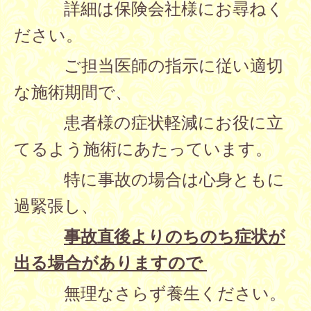
詳細は保険会社様にお尋ねく
ださい。
ご担当医師の指示に従い適切
な施術期間で、
患者様の症状軽減にお
役に立
てるよう
施術にあたっています。
特に事故の場合は心身ともに
過緊張し、
事故直後よりのちのち症状が
出る場合がありますので
無理なさらず養生ください。