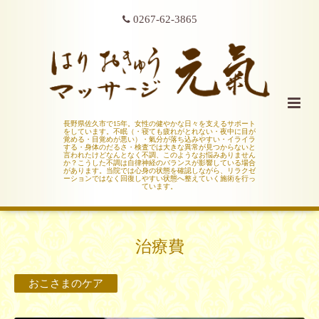
0267-62-3865
長野県佐久市で15年。女性の健やかな日々を支えるサポート
をしています。不眠（・寝ても疲れがとれない・夜中に目が
覚める・目覚めが悪い）・氣分が落ち込みやすい・イライラ
する・身体のだるさ・検査では大きな異常が見つからないと
言われたけどなんとなく不調、このようなお悩みありません
か？こうした不調は自律神経のバランスが影響している場合
があります。当院では心身の状態を確認しながら、リラクゼ
ーションではなく回復しやすい状態へ整えていく施術を行っ
ています。
治療費
おこさまのケア