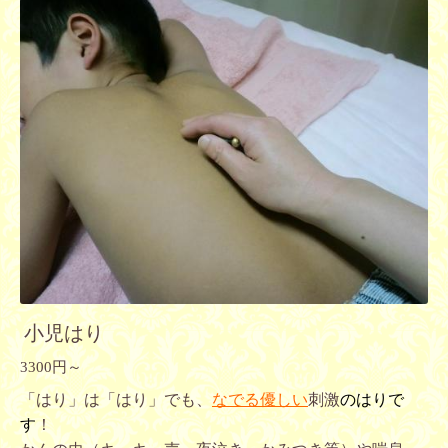
小児はり
3300円～
「はり」は「はり」でも、
なでる優しい
刺激
のはりで
す
！