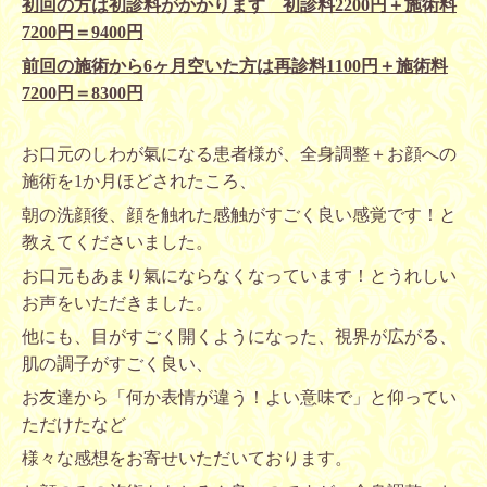
初回の方は初診料がかかります 初診料2200円＋施術料
7200円＝9400円
前回の施術から6ヶ月空いた方は再診料1100円＋施術料
7200円＝8300円
お口元のしわが氣になる患者様が、全身調整＋お顔への
施術を1か月ほどされたころ、
朝の洗顔後、顔を触れた感触がすごく良い感覚です！と
教えてくださいました。
お口元もあまり氣にならなくなっています！とうれしい
お声をいただきました。
他にも、目がすごく開くようになった、視界が広がる、
肌の調子がすごく良い、
お友達から「何か表情が違う！よい意味で」と仰ってい
ただけたなど
様々な感想をお寄せいただいております。