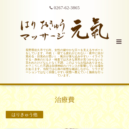
0267-62-3865
長野県佐久市で15年。女性の健やかな日々を支えるサポート
をしています。不眠（・寝ても疲れがとれない・夜中に目が
覚める・目覚めが悪い）・氣分が落ち込みやすい・イライラ
する・身体のだるさ・検査では大きな異常が見つからないと
言われたけどなんとなく不調、このようなお悩みありません
か？こうした不調は自律神経のバランスが影響している場合
があります。当院では心身の状態を確認しながら、リラクゼ
ーションではなく回復しやすい状態へ整えていく施術を行っ
ています。
治療費
はりきゅう他