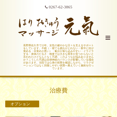
0267-62-3865
長野県佐久市で15年。女性の健やかな日々を支えるサポート
をしています。不眠（・寝ても疲れがとれない・夜中に目が
覚める・目覚めが悪い）・氣分が落ち込みやすい・イライラ
する・身体のだるさ・検査では大きな異常が見つからないと
言われたけどなんとなく不調、このようなお悩みありません
か？こうした不調は自律神経のバランスが影響している場合
があります。当院では心身の状態を確認しながら、リラクゼ
ーションではなく回復しやすい状態へ整えていく施術を行っ
ています。
治療費
オプション