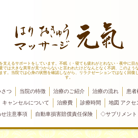
々を支えるサポートをしています。不眠（・寝ても疲れがとれない・夜中に目
査では大きな異常が見つからないと言われたけどなんとなく不調、このよう
ます。当院では心身の状態を確認しながら、リラクゼーションではなく回復
す。
いさつ
当院の特徴
治療のご紹介
治療の流れ
患者
・キャンセルについて
治療費
診療時間
地図 アクセ
わせ注意事項
自動車損害賠償責任保険
◇サプリメント