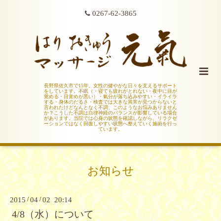
0267-62-3865
長野県佐久市で15年。女性の健やかな日々を支えるサポート
をしています。不眠（・寝ても疲れがとれない・夜中に目が
覚める・目覚めが悪い）・氣分が落ち込みやすい・イライラ
する・身体のだるさ・検査では大きな異常が見つからないと
言われたけどなんとなく不調、このようなお悩みありません
か？こうした不調は自律神経のバランスが影響している場合
があります。当院では心身の状態を確認しながら、リラクゼ
ーションではなく回復しやすい状態へ整えていく施術を行っ
ています。
お知らせ
2015
/
04
/
02 20:14
4/8（水）について