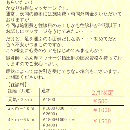
もらいたい！
かなりお得なマッサージです。
通常、夜間の施術には施術費＋時間外料金をいただいて
おりますが、
今回は施術費と往診料のみ！しかも往診料が半額以下！
お試しにマッサージをうけてみたい・・・
だけど、足を運ぶのも面倒だしなあ・・・初めてだと
色々不安がつきものですが、
この機会に心身のケアをはじめてみませんか？
鍼灸師・あん摩マッサージ指圧師の国家資格を持ってお
りますのでご安心下さい。
症状によってはお引き受けできない場合もございます。
ご相談くださいね。
【往診料】
距離（片道）
通常
2
月限定
元氣～
2
ｋｍ
￥
1800
￥
500
2
ｋｍ～
4
ｋｍ
￥
1800+800
（＝
￥
1000
￥
2600
）
4
ｋｍ～
6
ｋｍ
￥
1800+1600
（＝
￥
1500
￥
3400
）