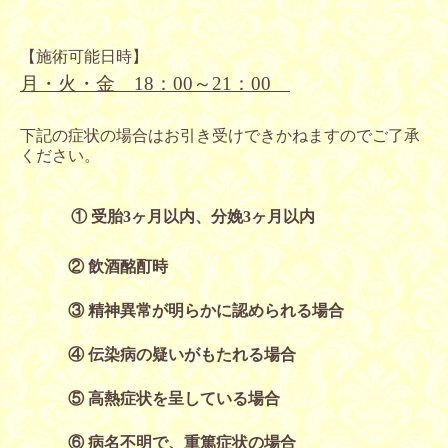
【施術可能日時】
月・火・金
18
：
00
～
21
：
00
下記の症状の場合はお引き受けできかねますのでご了承
ください。
① 受胎3ヶ月以内、分娩3ヶ月以内
② 飲酒酩酊時
③ 精神異常が明らかに認められる場合
④ 伝染病の疑いがもたれる場合
⑤ 高熱症状を呈している場合
⑥ 病名不明で、重篤症状の場合