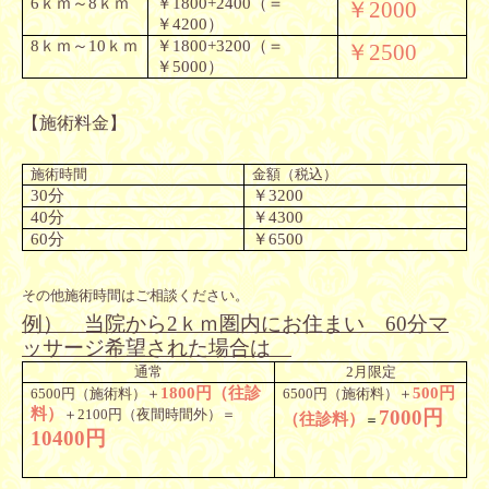
6
ｋｍ～
8
ｋｍ
￥
1800+2400
（＝
￥
2000
￥
4200
）
8
ｋｍ～
10
ｋｍ
￥
1800+3200
（＝
￥
2500
￥
5000
）
【施術料金】
施術時間
金額（税込）
30
分
￥
3200
40
分
￥
4300
60
分
￥
6500
その他施術時間はご相談ください。
例） 当院から
2
ｋｍ圏内にお住まい
60
分マ
ッサージ希望された場合は
通常
2
月限定
1800
円
（
往診
500
円
6500
円
（
施術料
）＋
6500
円
（
施術料
）＋
料
）
＋
2100
円
（
夜間時間外
）＝
7000
円
（
往診料
）
＝
10400
円