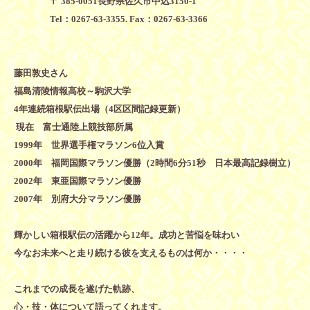
〒 385-0051長野県佐久市中込3150-1
Tel：0267-63-3355. Fax：0267-63-3366
藤田敦史
さん
福島清陵情報高校～駒沢大学
4年連続箱根駅伝出場（4区区間記録更新）
現在 富士通陸上競技部所属
1999年 世界選手権マラソン6位入賞
2000年 福岡国際マラソン優勝（2時間6分51秒 日本最高記録樹立）
2002年 東亜国際マラソン優勝
2007年 別府大分マラソン優勝
輝かしい箱根駅伝の活躍から12年。成功と苦悩を味わい
今なお未来へと走り続ける彼を支えるものは何か・・・・
これまでの成長を遂げた軌跡、
心・技・体について語ってくれます。