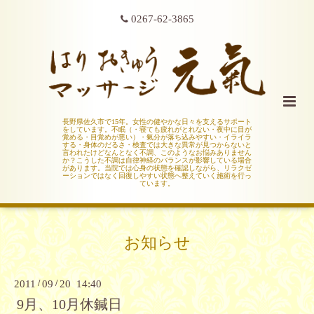
0267-62-3865
長野県佐久市で15年。女性の健やかな日々を支えるサポート
をしています。不眠（・寝ても疲れがとれない・夜中に目が
覚める・目覚めが悪い）・氣分が落ち込みやすい・イライラ
する・身体のだるさ・検査では大きな異常が見つからないと
言われたけどなんとなく不調、このようなお悩みありません
か？こうした不調は自律神経のバランスが影響している場合
があります。当院では心身の状態を確認しながら、リラクゼ
ーションではなく回復しやすい状態へ整えていく施術を行っ
ています。
お知らせ
2011
/
09
/
20 14:40
9月、10月休鍼日