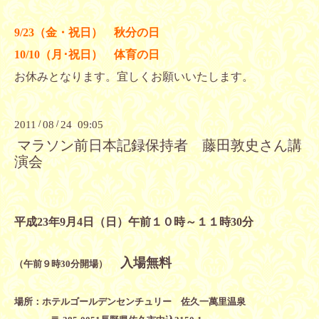
9/23（金・祝日） 秋分の日
10/10（月･祝日） 体育の日
お休みとなります。宜しくお願いいたします。
2011
/
08
/
24 09:05
マラソン前日本記録保持者 藤田敦史さん講
演会
平成23年9月4日（日）午前１０時～１１時30分
入場無料
（午前９時30分開場）
場所：ホテルゴールデンセンチュリー 佐久一萬里温泉