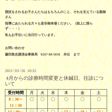
競技をされるお子さんたちはもちろんのこと、それを支えている親御
さん
指導にあたられる方々も是非御来場ください。（陸上に限ら
ず・・・）
私もお手伝いに当日行っています。
お問い合わせ
藤田敦史講演会事務局 0267-88-5036 井出 まで
2011
/
03
/
26 10:32
4月からの診療時間変更と休鍼日、往診につ
いて
受付時間
月
火
水
木
金
土
8
：
30
～
〇
〇
〇
〇
〇
〇
11
：
30
14：00～
〇
〇
〇
～
17：
～18：
～17：