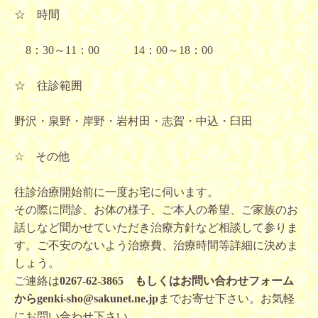
☆ 時間
8：30～11：00 14：00～18：00
☆ 往診範囲
野沢・泉野・岸野・岩村田・志賀・中込・臼田
☆ その他
往診治療開始前に一度お宅に伺います。
その際に問診、お体の様子、ご本人の希望、ご家族のお
話しなど聞かせていただき治療方針など相談して参りま
す。ご不安のないよう治療費、治療時間等詳細に決めま
しょう。
ご連絡は
0267-62-3865 もしくはお問い合わせフォーム
から
genki-sho@sakunet.ne.jp
までお寄せ下さい。お気軽
にお問い合わせ下さい。