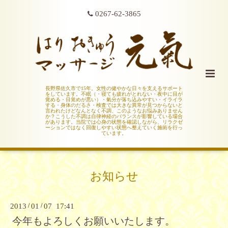
0267-62-3865
長野県佐久市で15年。女性の健やかな日々を支えるサポート
をしています。不眠（・寝ても疲れがとれない・夜中に目が
覚める・目覚めが悪い）・氣分が落ち込みやすい・イライラ
する・身体のだるさ・検査では大きな異常が見つからないと
言われたけどなんとなく不調、このようなお悩みありません
か？こうした不調は自律神経のバランスが影響している場合
があります。当院では心身の状態を確認しながら、リラクゼ
ーションではなく回復しやすい状態へ整えていく施術を行っ
ています。
お知らせ
2013
/
01
/
07 17:41
今年もよろしくお願いいたします。