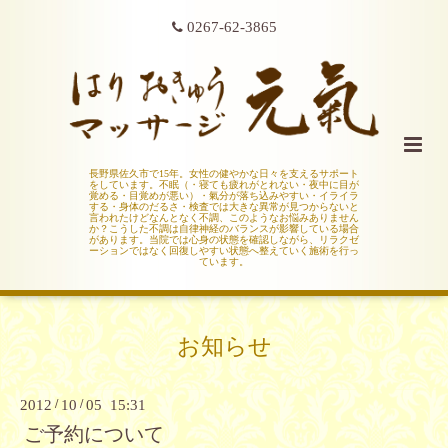
0267-62-3865
長野県佐久市で15年。女性の健やかな日々を支えるサポート
をしています。不眠（・寝ても疲れがとれない・夜中に目が
覚める・目覚めが悪い）・氣分が落ち込みやすい・イライラ
する・身体のだるさ・検査では大きな異常が見つからないと
言われたけどなんとなく不調、このようなお悩みありません
か？こうした不調は自律神経のバランスが影響している場合
があります。当院では心身の状態を確認しながら、リラクゼ
ーションではなく回復しやすい状態へ整えていく施術を行っ
ています。
お知らせ
2012
/
10
/
05 15:31
ご予約について